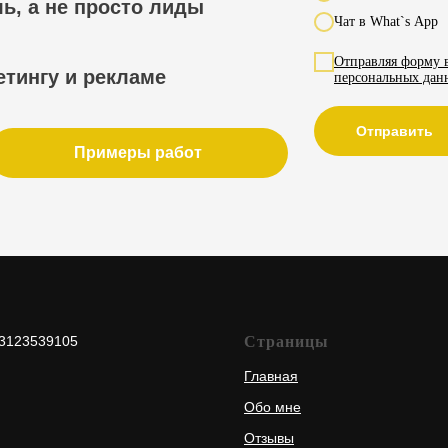
ь, а не просто лиды
Чат в What`s App
Отправляя форму в
етингу и рекламе
персональных данн
Отправить
Примеры работ
3123539105
Страницы
Главная
Обо мне
Отзывы