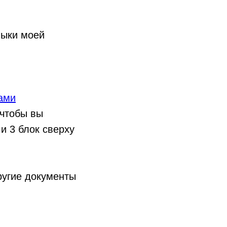
выки моей
ами
 чтобы вы
 и 3 блок сверху
ругие документы