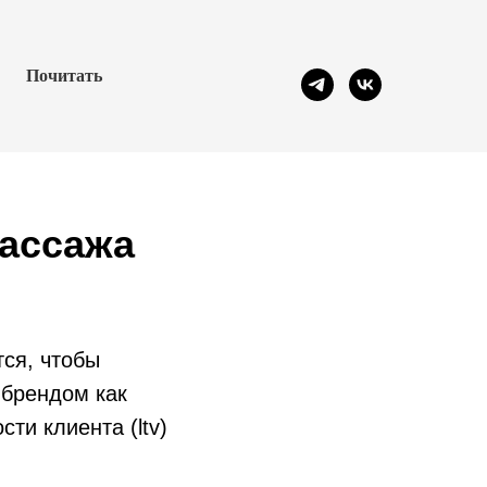
Почитать
массажа
тся, чтобы
 брендом как
ти клиента (ltv)