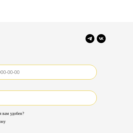
я вам удобен?
ону